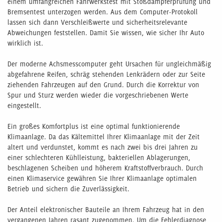
einem umfangreichen Fahrwerkstest mit Stoßdämpferprüfung und
Bremsentest unterzogen werden. Aus dem Computer-Protokoll
lassen sich dann Verschleißwerte und sicherheitsrelevante
Abweichungen feststellen. Damit Sie wissen, wie sicher Ihr Auto
wirklich ist.
Der moderne Achsmesscomputer geht Ursachen für ungleichmäßig
abgefahrene Reifen, schräg stehenden Lenkrädern oder zur Seite
ziehenden Fahrzeugen auf den Grund. Durch die Korrektur von
Spur und Sturz werden wieder die vorgeschriebenen Werte
eingestellt.
Ein großes Komfortplus ist eine optimal funktionierende
Klimaanlage. Da das Kältemittel Ihrer Klimaanlage mit der Zeit
altert und verdunstet, kommt es nach zwei bis drei Jahren zu
einer schlechteren Kühlleistung, bakteriellen Ablagerungen,
beschlagenen Scheiben und höherem Kraftstoffverbrauch. Durch
einen Klimaservice gewähren Sie Ihrer Klimaanlage optimalen
Betrieb und sichern die Zuverlässigkeit.
Der Anteil elektronischer Bauteile an Ihrem Fahrzeug hat in den
vergangenen Jahren rasant zugenommen. Um die Fehlerdiagnose